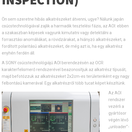
Ön sem szeretne hibás alkatrészeket átvenni, ugye? Nálunk japán
csúcstechnológiával zajlik a harmadik tesztelési fázis, az AOI: ebben
a szakaszban képesek vagyunk kimutatni vagy detektálni a
forrasztási anomáliákat, a rövidzárakat, a hiányzó alkatrészeket, a
fordított polaritású alkatrészeket, de még azt is, ha egy alkatrész
enyhén ferdén áll.
A SONY csúcstechnológiájú AOI berendezésén az OCR
karakterfelismerő rendszerével beazonosítjuk az alkatrész típusát,
majd befotózzuk az alkatrészeket 2x2cm-es területenként egy nagy
felbontású kamerával. Egy alkatrészről több tucat képet készítünk.
Az AOI
rendszer
vezérli a
gyártósor
végén lévő
„unloader”-