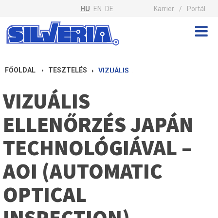
HU
EN
DE
Karrier
Portál
FŐOLDAL
TESZTELÉS
VIZUÁLIS ELLENŐRZÉS JAPÁN TECHNOLÓGIÁVAL – AOI (AUTOMATIC OPTICAL INSPECTION)
VIZUÁLIS
ELLENŐRZÉS JAPÁN
TECHNOLÓGIÁVAL –
AOI (AUTOMATIC
OPTICAL
INSPECTION)