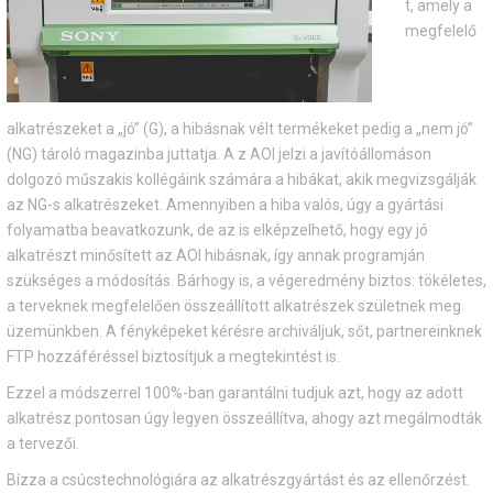
t, amely a
megfelelő
alkatrészeket a „jó” (G), a hibásnak vélt termékeket pedig a „nem jó”
(NG) tároló magazinba juttatja. A z AOI jelzi a javítóállomáson
dolgozó műszakis kollégáink számára a hibákat, akik megvizsgálják
az NG-s alkatrészeket. Amennyiben a hiba valós, úgy a gyártási
folyamatba beavatkozunk, de az is elképzelhető, hogy egy jó
alkatrészt minősített az AOI hibásnak, így annak programján
szükséges a módosítás. Bárhogy is, a végeredmény biztos: tökéletes,
a terveknek megfelelően összeállított alkatrészek születnek meg
üzemünkben. A fényképeket kérésre archiváljuk, sőt, partnereinknek
FTP hozzáféréssel biztosítjuk a megtekintést is.
Ezzel a módszerrel 100%-ban garantálni tudjuk azt, hogy az adott
alkatrész pontosan úgy legyen összeállítva, ahogy azt megálmodták
a tervezői.
Bízza a csúcstechnológiára az alkatrészgyártást és az ellenőrzést.