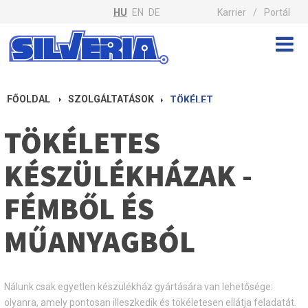
HU
EN
DE
Karrier
Portál
FŐOLDAL
SZOLGÁLTATÁSOK
TÖKÉLETES KÉSZÜLÉKHÁZAK - FÉMBŐL ÉS MŰANYAGBÓL
TÖKÉLETES
KÉSZÜLÉKHÁZAK -
FÉMBŐL ÉS
MŰANYAGBÓL
Nálunk csak egyetlen készülékház gyártására van lehetősége:
olyanra, amely pontosan illeszkedik és tökéletesen ellátja feladatát.