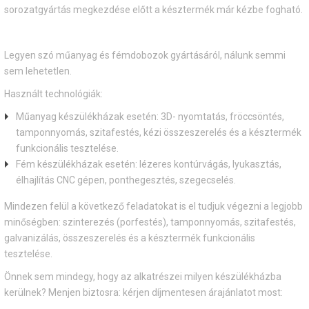
sorozatgyártás megkezdése előtt a késztermék már kézbe fogható.
Legyen szó műanyag és fémdobozok gyártásáról, nálunk semmi
sem lehetetlen.
Használt technológiák:
Műanyag készülékházak esetén: 3D- nyomtatás, fröccsöntés,
tamponnyomás, szitafestés, kézi összeszerelés és a késztermék
funkcionális tesztelése.
Fém készülékházak esetén: lézeres kontúrvágás, lyukasztás,
élhajlítás CNC gépen, ponthegesztés, szegecselés.
Mindezen felül a következő feladatokat is el tudjuk végezni a legjobb
minőségben: szinterezés (porfestés), tamponnyomás, szitafestés,
galvanizálás, összeszerelés és a késztermék funkcionális
tesztelése.
Önnek sem mindegy, hogy az alkatrészei milyen készülékházba
kerülnek? Menjen biztosra: kérjen díjmentesen árajánlatot most: