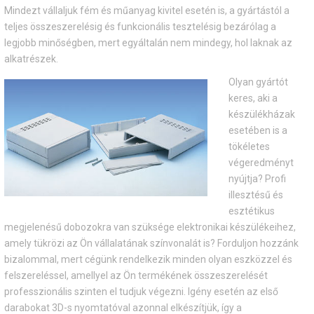
Mindezt vállaljuk fém és műanyag kivitel esetén is, a gyártástól a
teljes összeszerelésig és funkcionális tesztelésig bezárólag a
legjobb minőségben, mert egyáltalán nem mindegy, hol laknak az
alkatrészek.
Olyan gyártót
keres, aki a
készülékházak
esetében is a
tökéletes
végeredményt
nyújtja? Profi
illesztésű és
esztétikus
megjelenésű dobozokra van szüksége elektronikai készülékeihez,
amely tükrözi az Ön vállalatának színvonalát is? Forduljon hozzánk
bizalommal, mert cégünk rendelkezik minden olyan eszközzel és
felszereléssel, amellyel az Ön termékének összeszerelését
professzionális szinten el tudjuk végezni. Igény esetén az első
darabokat 3D-s nyomtatóval azonnal elkészítjük, így a